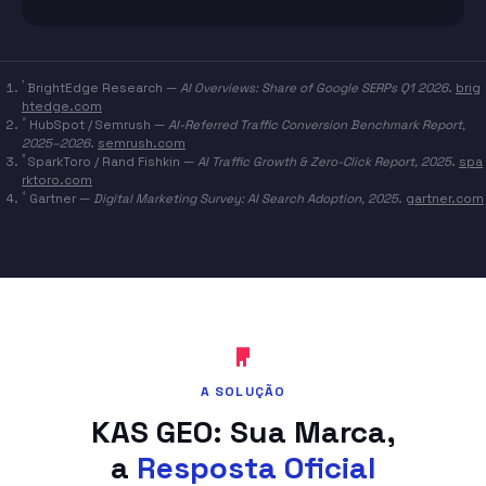
¹
BrightEdge Research —
AI Overviews: Share of Google SERPs Q1 2026
.
brig
htedge.com
²
HubSpot / Semrush —
AI-Referred Traffic Conversion Benchmark Report,
2025–2026
.
semrush.com
³
SparkToro / Rand Fishkin —
AI Traffic Growth & Zero-Click Report, 2025
.
spa
rktoro.com
⁴
Gartner —
Digital Marketing Survey: AI Search Adoption, 2025
.
gartner.com
A SOLUÇÃO
KAS GEO: Sua Marca,
a
Resposta Oficial