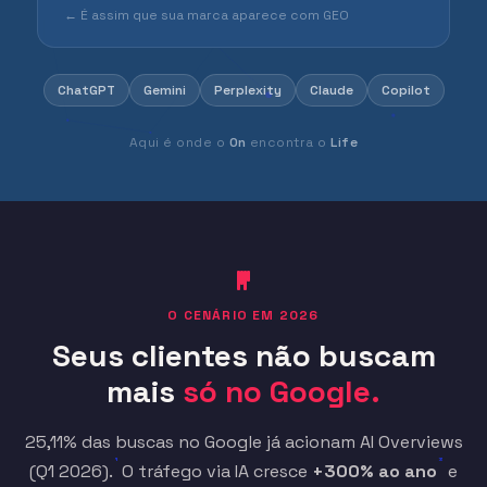
← É assim que sua marca aparece com GEO
ChatGPT
Gemini
Perplexity
Claude
Copilot
Aqui é onde o
On
encontra o
Life
O CENÁRIO EM 2026
Seus clientes não buscam
mais
só no Google.
25,11% das buscas no Google já acionam AI Overviews
¹
³
(Q1 2026).
O tráfego via IA cresce
+300% ao ano
e