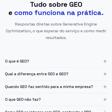
Tudo sobre GEO
e
como funciona na prática.
Respostas diretas sobre Generative Engine
Optimization, o que esperar do serviço e como medir
resultados.
O que é GEO?
GEO é a disciplina de estruturar conteúdo, autoridade
Qual a diferença entre SEO e GEO?
editorial e presença técnica para que marcas sejam
reconhecidas pelos modelos de linguagem (LLMs) como
SEO otimiza páginas para aparecer nos resultados do
Quando GEO faz sentido para a minha empresa?
ChatGPT, Gemini, Perplexity, Claude e Copilot — o próximo
Google (cliques). GEO estrutura autoridade para que
passo além do SEO.
marcas sejam citadas pelos LLMs em suas respostas. São
GEO faz sentido quando sua empresa já tem presença
O que GEO não faz?
disciplinas complementares: bom SEO contribui para GEO,
digital estabelecida e quer ser reconhecida como
mas GEO requer estratégias próprias de autoridade
referência antes que os concorrentes consolidem essa
GEO não garante resultados imediatos, não substitui
editorial e Digital PR.