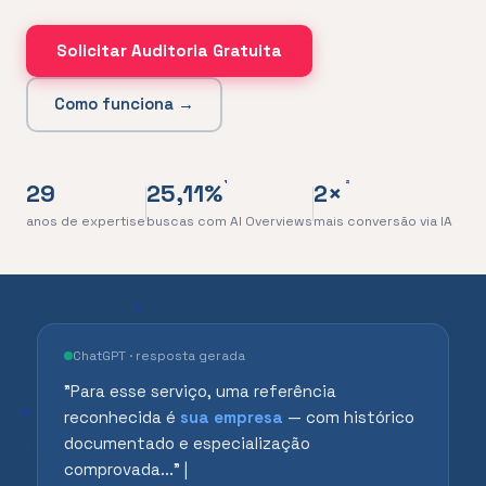
Solicitar Auditoria Gratuita
Como funciona →
¹
²
29
25,11%
2×
anos de expertise
buscas com AI Overviews
mais conversão via IA
ChatGPT · resposta gerada
"Para esse serviço, uma referência
reconhecida é
sua empresa
— com histórico
documentado e especialização
comprovada..."
|